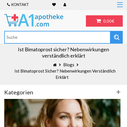
KONTAKT
Home
Frauengesundheit
0.00€
ADHS
Allergien
Antibiotika
Ist Bimatoprost sicher? Nebenwirkungen
verständlich erklärt
Antidepressiva
Blogs
Männergesundheit
Ist Bimatoprost Sicher? Nebenwirkungen Verständlich
Blog
Erklärt
Kategorien