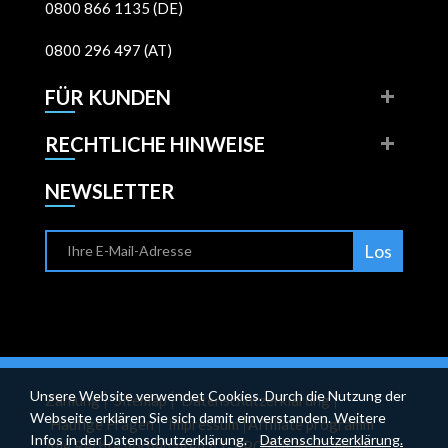
0800 866 1135 (DE)
0800 296 497 (AT)
FÜR KUNDEN
RECHTLICHE HINWEISE
NEWSLETTER
Los
Unsere Website verwendet Cookies. Durch die Nutzung der
Zahlung
Sitemap
Datenschutzerklärung
Webseite erklären Sie sich damit einverstanden. Weitere
Häufige Fragen
Impressum
Affiliate programm
Infos in der Datenschutzerklärung.
Datenschutzerklärung.
Alle Rechte vorbehalten A1-APOTHEKE.COM ©