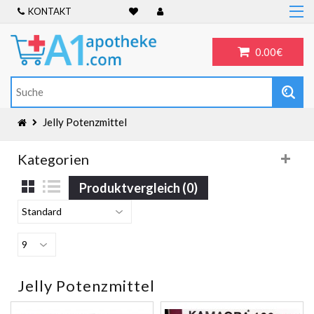
KONTAKT
Home
Frauengesundheit
0.00€
ADHS
Allergien
Antibiotika
Jelly Potenzmittel
Antidepressiva
Kategorien
Männergesundheit
Produktvergleich (0)
Blog
Jelly Potenzmittel