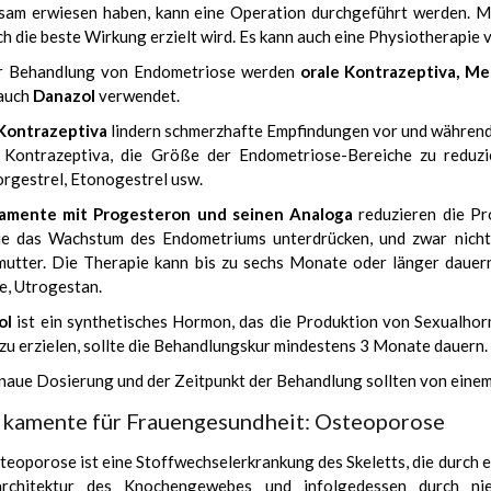
sam erwiesen haben, kann eine Operation durchgeführt werden. Me
h die beste Wirkung erzielt wird. Es kann auch eine Physiotherapie
r Behandlung von Endometriose werden
orale Kontrazeptiva, M
auch
Danazol
verwendet.
Kontrazeptiva
lindern schmerzhafte Empfindungen vor und während
 Kontrazeptiva, die Größe der Endometriose-Bereiche zu reduz
rgestrel, Etonogestrel usw.
amente mit Progesteron und seinen Analoga
reduzieren die Pr
ie das Wachstum des Endometriums unterdrücken, und zwar nicht 
utter. Die Therapie kann bis zu sechs Monate oder länger dauern
e, Utrogestan.
ol
ist ein synthetisches Hormon, das die Produktion von Sexualho
 zu erzielen, sollte die Behandlungskur mindestens 3 Monate dauern.
naue Dosierung und der Zeitpunkt der Behandlung sollten von einem 
kamente für Frauengesundheit: Osteoporose
teoporose ist eine Stoffwechselerkrankung des Skeletts, die durch
rchitektur des Knochengewebes und infolgedessen durch nied