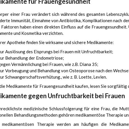
kamente für Frauengesundheit
rper einer Frau verändert sich während des gesamten Lebenszyklu
derte Immunität, Einnahme von Antibiotika, Komplikationen nach de
 Faktoren haben einen direkten Einfluss auf die Frauengesundheit. 
mente und Kosmetika verzichten.
erer Apotheke finden Sie wirksame und sichere Medikamente:
zur Auslösung des Eisprungs bei Frauen mit Unfruchtbarkeit;
zur Behandlung der Endometriose;
gegen Vermännlichung bei Frauen, wie z.B. Diana 35;
zur Vorbeugung und Behandlung von Osteoporose nach den Wechsel
zur Schwangerschaftsverhütung., wie z. B. Loette, Levlen.
die Medikamente für Frauengesundheit kaufen, lesen Sie sorgfältig d
kamente gegen Unfruchtbarkeit bei Frauen
hrecklichste medizinische Schlussfolgerung für eine Frau, die Mut
ionellen Behandlungsmethoden gehören medikamentöse Therapie und 
r medikamentösen Therapie werden am häufigen die Medikamen