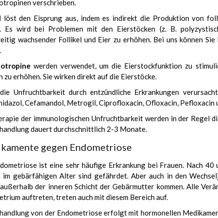
tropinen verschrieben.
d
löst den Eisprung aus, indem es indirekt die Produktion von fo
. Es wird bei Problemen mit den Eierstöcken (z. B. polyzystis
zeitig wachsender Follikel und Eier zu erhöhen. Bei uns können Sie
.
otropine
werden verwendet, um die Eierstockfunktion zu stimul
n zu erhöhen. Sie wirken direkt auf die Eierstöcke.
ie Unfruchtbarkeit durch entzündliche Erkrankungen verursacht 
idazol, Cefamandol, Metrogil, Ciprofloxacin, Ofloxacin, Pefloxacin 
erapie der immunologischen Unfruchtbarkeit werden in der Regel di
handlung dauert durchschnittlich 2-3 Monate.
kamente gegen Endometriose
dometriose ist eine sehr häufige Erkrankung bei Frauen. Nach 40 u
 im gebärfähigen Alter sind gefährdet. Aber auch in den Wechsel
 außerhalb der inneren Schicht der Gebärmutter kommen. Alle Ver
trium auftreten, treten auch mit diesem Bereich auf.
handlung von der Endometriose erfolgt mit hormonellen Medikamen