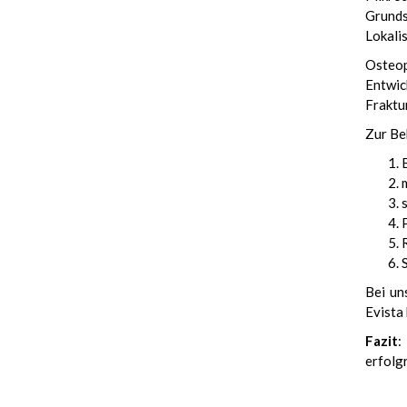
Grunds
Lokali
Osteop
Entwic
Fraktu
Zur Be
Bei un
Evista
Fazit
:
erfolg
еуіе