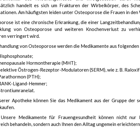
ätzlich handelt es sich um Frakturen der Wirbelkörper, des Sch
sationen. Am häufigsten leiden unter Osteoporose die Frauen in den
orose ist eine chronische Erkrankung, die einer Langzeitbehandlung
klung von Osteoporose und weiteren Knochenverlust zu verhi
ren verringert wird.
handlung von Osteoporose werden die Medikamente aus folgenden 
Bisphosphonate;
menopausale Hormontherapie (MHT);
selektive Östrogen-Rezeptor-Modulatoren (SERM), wie z. B. Raloxif
Parathormon (PTH);
RANK-Ligand-Hemmer;
Strontiumranelat.
serer Apotheke können Sie das Medikament aus der Gruppe der 
 kaufen.
 Unsere Medikamente für Frauengesundheit können nicht nur 
reich behandeln, sondern auch Ihnen den Alltag ungemein erleichtern