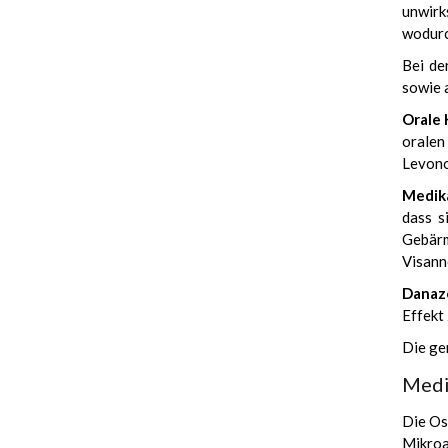
unwirk
wodurc
Bei de
sowie 
Orale 
oralen
Levono
Medik
dass s
Gebärm
Visann
Danaz
Effekt
Die ge
Medi
Die Os
Mikroa