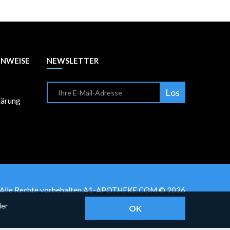
INWEISE
NEWSLETTER
Los
lärung
Alle Rechte vorbehalten A1-APOTHEKE.COM © 2026
der
OK