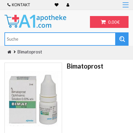
KONTAKT
Home
Frauengesundheit
0.00€
ADHS
Allergien
Antibiotika
Bimatoprost
Antidepressiva
Bimatoprost
Männergesundheit
Blog