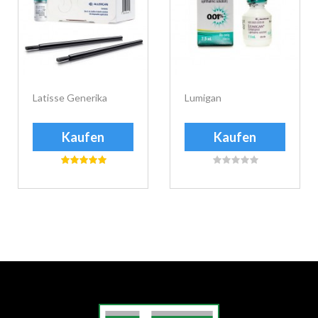
Latisse Generika
Lumigan
Kaufen
Kaufen
еуіе