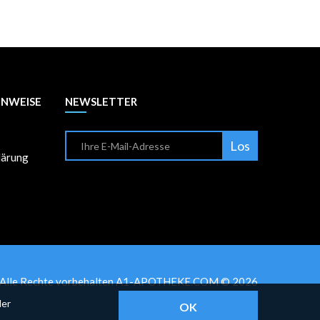
INWEISE
NEWSLETTER
Los
lärung
Alle Rechte vorbehalten A1-APOTHEKE.COM © 2026
der
OK