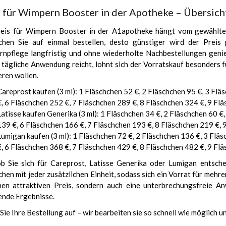
s für Wimpern Booster in der Apotheke – Übersic
eis für Wimpern Booster in der
A1apotheke
hängt vom gewählten
chen Sie auf einmal bestellen, desto günstiger wird der Preis p
npflege langfristig und ohne wiederholte Nachbestellungen genie
tägliche Anwendung reicht, lohnt sich der Vorratskauf besonders f
eren wollen.
Careprost kaufen
(3 ml): 1 Fläschchen 52 €, 2 Fläschchen 95 €, 3 Fl
€, 6 Fläschchen 252 €, 7 Fläschchen 289 €, 8 Fläschchen 324 €, 9 Fl
Latisse kaufen
Generika (3 ml): 1 Fläschchen 34 €, 2 Fläschchen 60 €
139 €, 6 Fläschchen 166 €, 7 Fläschchen 193 €, 8 Fläschchen 219 €, 
Lumigan kaufen
(3 ml): 1 Fläschchen 72 €, 2 Fläschchen 136 €, 3 Flä
€, 6 Fläschchen 368 €, 7 Fläschchen 429 €, 8 Fläschchen 482 €, 9 Fl
ob Sie sich für Careprost, Latisse Generika oder Lumigan entschei
hen mit jeder zusätzlichen Einheit, sodass sich ein Vorrat für mehre
nen attraktiven Preis, sondern auch eine unterbrechungsfreie A
ende Ergebnisse.
Sie Ihre Bestellung auf – wir bearbeiten sie so schnell wie möglich 