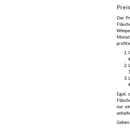
Prei
Der Pr
Fläsch
Wimper
Monat 
profiti
Egal, 
Fläschc
nur ei
anhalt
Geben 