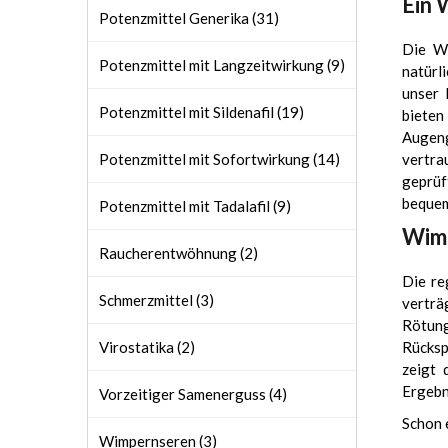
Ein 
Potenzmittel Generika (31)
Die Wi
Potenzmittel mit Langzeitwirkung (9)
natürl
unser 
Potenzmittel mit Sildenafil (19)
bieten
Augeng
Potenzmittel mit Sofortwirkung (14)
vertra
geprüf
bequem
Potenzmittel mit Tadalafil (9)
Wimp
Raucherentwöhnung (2)
Die re
Schmerzmittel (3)
verträ
Rötun
Virostatika (2)
Rücksp
zeigt 
Ergebn
Vorzeitiger Samenerguss (4)
Schon 
Wimpernseren (3)