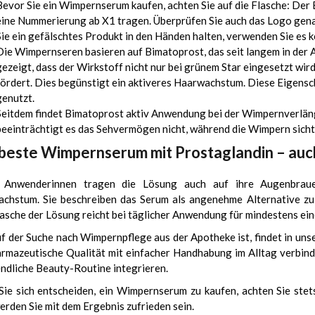
Bevor Sie ein Wimpernserum kaufen, achten Sie auf die Flasche: Der 
eine Nummerierung ab X1 tragen. Überprüfen Sie auch das Logo genau:
Sie ein gefälschtes Produkt in den Händen halten, verwenden Sie es k
Die Wimpernseren basieren auf Bimatoprost, das seit langem in der
gezeigt, dass der Wirkstoff nicht nur bei grünem Star eingesetzt wir
fördert. Dies begünstigt ein aktiveres Haarwachstum. Diese Eigensc
genutzt.
Seitdem findet Bimatoprost aktiv Anwendung bei der Wimpernverl
beeinträchtigt es das Sehvermögen nicht, während die Wimpern sicht
beste Wimpernserum mit Prostaglandin – auc
e Anwenderinnen tragen die Lösung auch auf ihre Augenbraue
chstum. Sie beschreiben das Serum als angenehme Alternative zu
lasche der Lösung reicht bei täglicher Anwendung für mindestens ei
f der Suche nach Wimpernpflege aus der Apotheke ist, findet in un
armazeutische Qualität mit einfacher Handhabung im Alltag verbinde
endliche Beauty-Routine integrieren.
ie sich entscheiden, ein Wimpernserum zu kaufen, achten Sie stet
erden Sie mit dem Ergebnis zufrieden sein.