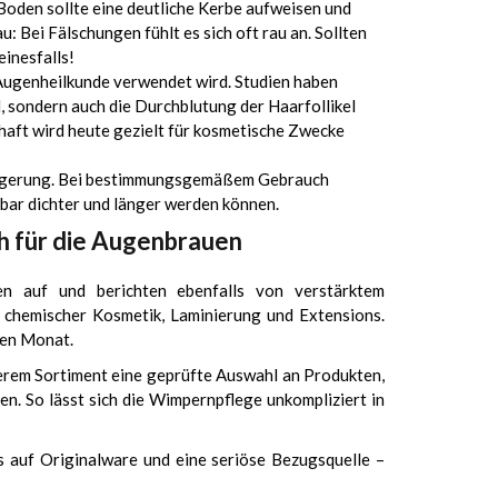
Boden sollte eine deutliche Kerbe aufweisen und
 Bei Fälschungen fühlt es sich oft rau an. Sollten
einesfalls!
 Augenheilkunde verwendet wird. Studien haben
d, sondern auch die Durchblutung der Haarfollikel
haft wird heute gezielt für kosmetische Zwecke
ängerung. Bei bestimmungsgemäßem Gebrauch
bar dichter und länger werden können.
h für die Augenbrauen
n auf und berichten ebenfalls von verstärktem
 chemischer Kosmetik, Laminierung und Extensions.
nen Monat.
serem Sortiment eine geprüfte Auswahl an Produkten,
n. So lässt sich die Wimpernpflege unkompliziert in
s auf Originalware und eine seriöse Bezugsquelle –