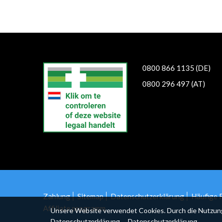
еуіе
0800 866 1135 (DE)
0800 296 497 (AT)
Zahlung
Sitemap
Datenschutzerklärung
Häufige 
Affiliate programm
Unsere Website verwendet Cookies. Durch die Nutzung d
Datenschutzerklärung.
Datenschutzerklärung.