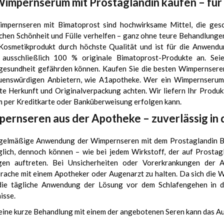
Wimpernserum mit Prostaglandin kaufen – für
mpernseren mit Bimatoprost sind hochwirksame Mittel, die gesc
ichen Schönheit und Fülle verhelfen – ganz ohne teure Behandlung
Kosmetikprodukt durch höchste Qualität und ist für die Anwendu
 ausschließlich 100 % originale Bimatoprost-Produkte an. Seie
esundheit gefährden können. Kaufen Sie die besten Wimpernseren
uenswürdigen Anbietern, wie A1apotheke. Wer ein Wimpernserum m
te Herkunft und Originalverpackung achten. Wir liefern Ihr Produk
 per Kreditkarte oder Banküberweisung erfolgen kann.
ernseren aus der Apotheke – zuverlässig i
gelmäßige Anwendung der Wimpernseren mit dem Prostaglandin Bi
glich, dennoch können – wie bei jedem Wirkstoff, der auf Prostagl
gen auftreten. Bei Unsicherheiten oder Vorerkrankungen der 
rache mit einem Apotheker oder Augenarzt zu halten. Da sich die W
die tägliche Anwendung der Lösung vor dem Schlafengehen in 
isse.
eine kurze Behandlung mit einem der angebotenen Seren kann das A