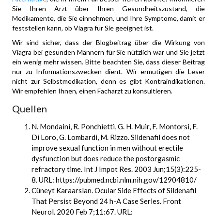
Sie Ihren Arzt über Ihren Gesundheitszustand, die
Medikamente, die Sie einnehmen, und Ihre Symptome, damit er
feststellen kann, ob Viagra für Sie geeignet ist.
Wir sind sicher, dass der Blogbeitrag über die Wirkung von
Viagra bei gesunden Männern für Sie nützlich war und Sie jetzt
ein wenig mehr wissen. Bitte beachten Sie, dass dieser Beitrag
nur zu Informationszwecken dient. Wir ermutigen die Leser
nicht zur Selbstmedikation, denn es gibt Kontraindikationen.
Wir empfehlen Ihnen, einen Facharzt zu konsultieren.
Quellen
N. Mondaini, R. Ponchietti, G. H. Muir, F. Montorsi, F.
Di Loro, G. Lombardi, M. Rizzo. Sildenafil does not
improve sexual function in men without erectile
dysfunction but does reduce the postorgasmic
refractory time. Int J Impot Res. 2003 Jun;15(3):225-
8. URL: https://pubmed.ncbi.nlm.nih.gov/12904810/
Cüneyt Karaarslan. Ocular Side Effects of Sildenafil
That Persist Beyond 24 h-A Case Series. Front
Neurol. 2020 Feb 7;11:67. URL: