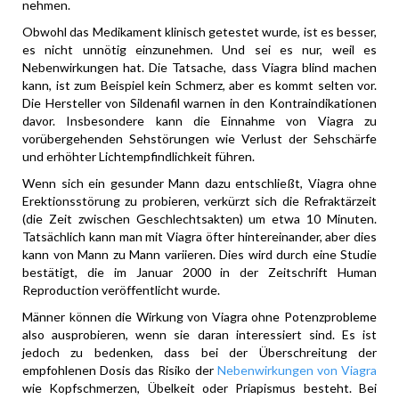
nehmen.
Obwohl das Medikament klinisch getestet wurde, ist es besser,
es nicht unnötig einzunehmen. Und sei es nur, weil es
Nebenwirkungen hat. Die Tatsache, dass Viagra blind machen
kann, ist zum Beispiel kein Schmerz, aber es kommt selten vor.
Die Hersteller von Sildenafil warnen in den Kontraindikationen
davor. Insbesondere kann die Einnahme von Viagra zu
vorübergehenden Sehstörungen wie Verlust der Sehschärfe
und erhöhter Lichtempfindlichkeit führen.
Wenn sich ein gesunder Mann dazu entschließt, Viagra ohne
Erektionsstörung zu probieren, verkürzt sich die Refraktärzeit
(die Zeit zwischen Geschlechtsakten) um etwa 10 Minuten.
Tatsächlich kann man mit Viagra öfter hintereinander, aber dies
kann von Mann zu Mann variieren. Dies wird durch eine Studie
bestätigt, die im Januar 2000 in der Zeitschrift Human
Reproduction veröffentlicht wurde.
Männer können die Wirkung von Viagra ohne Potenzprobleme
also ausprobieren, wenn sie daran interessiert sind. Es ist
jedoch zu bedenken, dass bei der Überschreitung der
empfohlenen Dosis das Risiko der
Nebenwirkungen von Viagra
wie Kopfschmerzen, Übelkeit oder Priapismus besteht. Bei