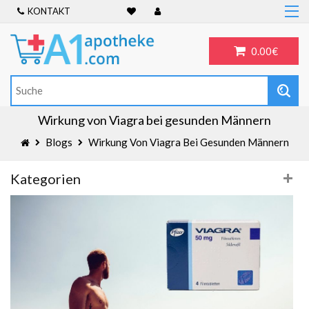
KONTAKT
Home
Frauengesundheit
0.00€
ADHS
Allergien
Antibiotika
Wirkung von Viagra bei gesunden Männern
Antidepressiva
Blogs
Wirkung Von Viagra Bei Gesunden Männern
Männergesundheit
Kategorien
Blog