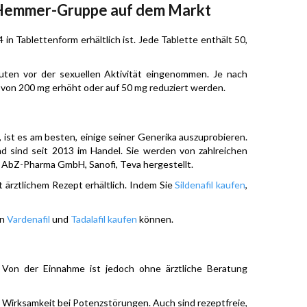
5-Hemmer-Gruppe auf dem Markt
 in Tablettenform erhältlich ist. Jede Tablette enthält 50,
ten vor der sexuellen Aktivität eingenommen. Je nach
s von 200 mg erhöht oder auf 50 mg reduziert werden.
 ist es am besten, einige seiner Generika auszuprobieren.
d sind seit 2013 im Handel. Sie werden von zahlreichen
 AbZ-Pharma GmbH, Sanofi, Teva hergestellt.
t ärztlichem Rezept erhältlich. Indem Sie
Sildenafil kaufen
,
en
Vardenafil
und
Tadalafil kaufen
können.
“. Von der Einnahme ist jedoch ohne ärztliche Beratung
e Wirksamkeit bei Potenzstörungen. Auch sind rezeptfreie,