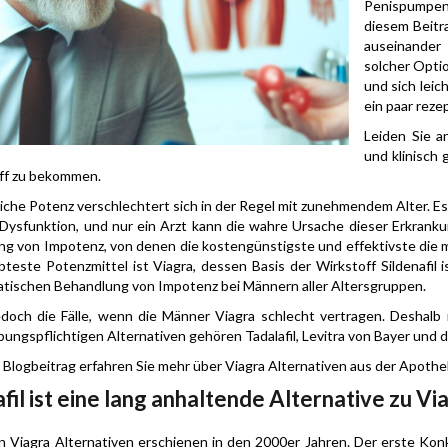
Penispumpen
diesem Beitra
auseinander 
solcher Optio
und sich lei
ein paar reze
Leiden Sie a
und klinisch
iff zu bekommen.
iche Potenz verschlechtert sich in der Regel mit zunehmendem Alter. Es 
 Dysfunktion, und nur ein Arzt kann die wahre Ursache dieser Erkranku
g von Impotenz, von denen die kostengünstigste und effektivste die m
bteste Potenzmittel ist Viagra, dessen Basis der Wirkstoff Sildenafil i
ischen Behandlung von Impotenz bei Männern aller Altersgruppen.
edoch die Fälle, wenn die Männer Viagra schlecht vertragen. Deshalb
bungspflichtigen Alternativen gehören Tadalafil, Levitra von Bayer und 
 Blogbeitrag erfahren Sie mehr über Viagra Alternativen aus der Apothe
fil ist eine lang anhaltende Alternative zu Vi
n Viagra Alternativen erschienen in den 2000er Jahren. Der erste Kon