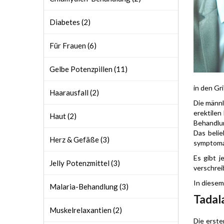
Diabetes (2)
Für Frauen (6)
Gelbe Potenzpillen (11)
in den Gr
Haarausfall (2)
Die männl
erektilen
Haut (2)
Behandlun
Das belie
Herz & Gefäße (3)
symptomat
Es gibt j
Jelly Potenzmittel (3)
verschrei
In diesem
Malaria-Behandlung (3)
Tadala
Muskelrelaxantien (2)
Die erste