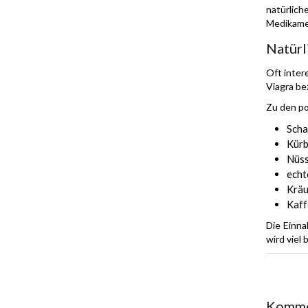
natürlic
Medikame
Natürl
Oft inter
Viagra be
Zu den p
Scha
Kürb
Nüss
echt
Kräu
Kaff
Die Einna
wird viel 
Komme