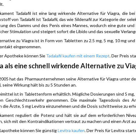
t.
ament Tadalafil ist eine lang wirkende Alternative für Viagra, die 
stoff von Tadalafil ist Tadalafil, das wie Sildenafil zur Kategorie der se
ung des Damms und des Penis eines Mannes, wodurch eine gute und lang
licher Stimulation und steigert sofort die Libido und das sexuelle Verlang
ernative zu Viagra ist in Form von Tabletten zu 2.5 mg, 5 mg, 10 mg und
Kontakt eingenommen.
rer Apotheke können Sie
Tadalafil kaufen mit einem Rezept
. Der Preis st
a als eine schnell wirkende Alternative zu Vi
2005 hat das Pharmaunternehmen seine Alternative für Viagra unter den
l, seine Wirkung hält bis zu 5 Stunden an.
imittel ist in Tablettenform erhältlich. Mögliche Dosierungen sind 5 mg
en Geschlechtsverkehr genommen. Die maximale Tagesdosis des Ar
 die Ärzte, 5 mg Levitra einzunehmen und die Dosis schrittweise zu erh
ament reguliert die Potenz und hält sie auf dem erforderlichen Nive
, sich mit den Kontraindikationen vertraut zu machen und einen Arzt a
A1apotheke können Sie günstig
Levitra kaufen
. Der Preis für Levitra star