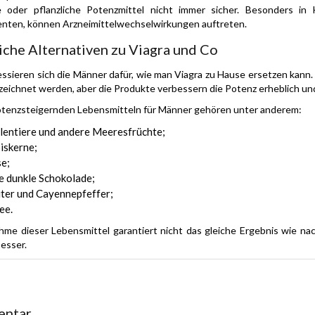
he oder pflanzliche Potenzmittel nicht immer sicher. Besonders in
nten, können Arzneimittelwechselwirkungen auftreten.
iche Alternativen zu Viagra und Co
essieren sich die Männer dafür, wie man Viagra zu Hause ersetzen kann. 
zeichnet werden, aber die Produkte verbessern die Potenz erheblich un
otenzsteigernden Lebensmitteln für Männer gehören unter anderem:
lentiere und andere Meeresfrüchte;
iskerne;
e;
e dunkle Schokolade;
ter und Cayennepfeffer;
ee.
hme dieser Lebensmittel garantiert nicht das gleiche Ergebnis wie n
besser.
ntar