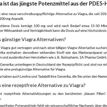
a ist das jüngste Potenzmittel aus der PDE
t eine neue verschreibungspflichtige Alternative zu Viagra, die seit 2014
200 mg Avanafil.
ohlene Dosis beträgt 100 mg und wird nach Bedarf etwa 15-30 Minu
ller Wirksamkeit und Verträglichkeit kann die Dosis auf eine Höchstdosi
s günstige Viagra Alternativen?
Viagra gut vertragen und nach einer billigen Viagra-Alternative suchen,
rika enthalten denselben wirkenden Stoff wie das Markenpräparat un
 und ausländischen Herstellern wie z. B. Ratiopharm, 1A Pharma GmbH,
l-Generika unterliegen in Deutschland der Rezeptpflicht und sind nur mi
Sie eine preisgünstige Alternative für Viagra.
a haben auch Levitra und Tadalafil ihre Generika, die Sie unter den Nam
s eine rezeptfreie Alternative zu Viagra?
ibt rezeptfreie Alternativlösungen zu den berühmten „blauen Pillen
.
zeptfreien Potenzmitteln fehlt ein wissenschaftlicher Nachweis über di