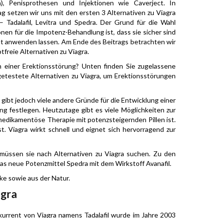
), Penisprothesen und Injektionen wie Caverject. In
g setzen wir uns mit den ersten 3 Alternativen zu Viagra
– Tadalafil, Levitra und Spedra. Der Grund für die Wahl
nen für die Impotenz-Behandlung ist, dass sie sicher sind
cht anwenden lassen. Am Ende des Beitrags betrachten wir
ptfreie Alternativen zu Viagra.
n einer Erektionsstörung? Unten finden Sie zugelassene
 getestete Alternativen zu Viagra, um Erektionsstörungen
gibt jedoch viele andere Gründe für die Entwicklung einer
ng festlegen. Heutzutage gibt es viele Möglichkeiten zur
edikamentöse Therapie mit potenzsteigernden Pillen ist.
st. Viagra wirkt schnell und eignet sich hervorragend zur
 müssen sie nach Alternativen zu Viagra suchen. Zu den
das neue Potenzmittel Spedra mit dem Wirkstoff Avanafil.
ke sowie aus der Natur.
agra
kurrent von Viagra namens Tadalafil wurde im Jahre 2003