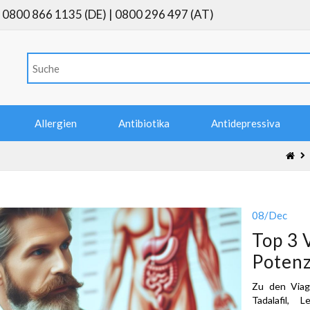
0800 866 1135 (DE) | 0800 296 497 (AT)
Allergien
Antibiotika
Antidepressiva
08
/Dec
Top 3 
Poten
Zu den Viagr
Tadalafil,