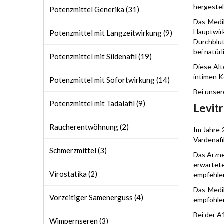
hergestell
Potenzmittel Generika (31)
Das Medik
Hauptwirk
Potenzmittel mit Langzeitwirkung (9)
Durchblut
bei natür
Potenzmittel mit Sildenafil (19)
Diese Alt
intimen 
Potenzmittel mit Sofortwirkung (14)
Bei unse
Potenzmittel mit Tadalafil (9)
Levitr
Raucherentwöhnung (2)
Im Jahre 
Vardenafi
Schmerzmittel (3)
Das Arzne
erwartet
Virostatika (2)
empfehlen
Das Medik
Vorzeitiger Samenerguss (4)
empfohlen
Bei der 
Wimpernseren (3)