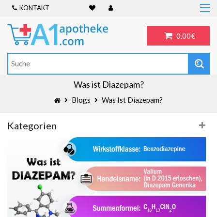
KONTAKT
Home
Frauengesundheit
0.00€
ADHS
Allergien
Antibiotika
Was ist Diazepam?
Antidepressiva
Blogs
Was Ist Diazepam?
Männergesundheit
Kategorien
Blog