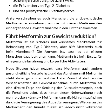
Schwangerschaft diagnostiziert wird),
die Prävention von Typ-2-Diabetes
und das polyzystische Ovarialsyndrom.
Ärzte verschreiben es auch Menschen, die antipsychotische
Medikamente einnehmen, um die mit diesen Medikamenten
einhergehende Gewichtszunahme in den Griff zu bekommen.
Führt Metformin zur Gewichtsreduktion?
Metformin ist ein sicheres und wirksames Medikament zur
Behandlung von Typ-2-Diabetes, aber hilft Metformin auch
beim Abnehmen? Die Antwort ist, dass es bei einigen
Menschen dazu beitragen kann. Metformin ist kein Ersatz für
eine gesunde Ernährung und körperliche Aktivitäten.
Neue Studien haben gezeigt, dass Metformin auch andere
gesundheitliche Vorteile hat, und das Abnehmen mit Metformin
steht dabei ganz oben auf der Liste. Zunächst dachten die
Wissenschaftler, die Gewichtsabnahme durch Metformin sei
eine direkte Folge der Senkung des Blutzuckerspiegels, doch
die Forschung zeigt, dass hinter dieser Nebenwirkung noch
mehr stecken könnte – Metformin kann die Nahrungsaufnahme
durch die Verringerung des Appetits verringern. Wie genau das
Medikament den Appetit zügelt, ist jedoch nicht vollständig