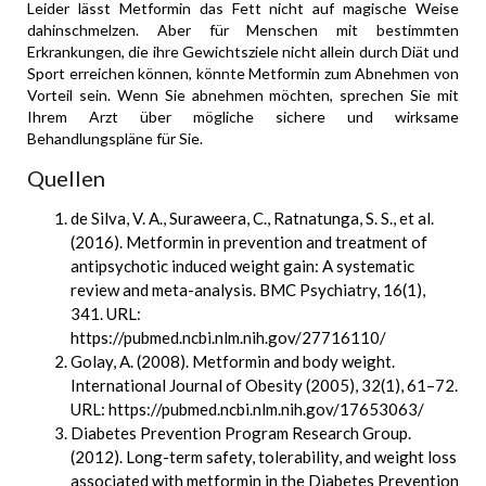
Leider lässt Metformin das Fett nicht auf magische Weise
dahinschmelzen. Aber für Menschen mit bestimmten
Erkrankungen, die ihre Gewichtsziele nicht allein durch Diät und
Sport erreichen können, könnte Metformin zum Abnehmen von
Vorteil sein. Wenn Sie abnehmen möchten, sprechen Sie mit
Ihrem Arzt über mögliche sichere und wirksame
Behandlungspläne für Sie.
Quellen
de Silva, V. A., Suraweera, C., Ratnatunga, S. S., et al.
(2016). Metformin in prevention and treatment of
antipsychotic induced weight gain: A systematic
review and meta-analysis. BMC Psychiatry, 16(1),
341. URL:
https://pubmed.ncbi.nlm.nih.gov/27716110/
Golay, A. (2008). Metformin and body weight.
International Journal of Obesity (2005), 32(1), 61–72.
URL: https://pubmed.ncbi.nlm.nih.gov/17653063/
Diabetes Prevention Program Research Group.
(2012). Long-term safety, tolerability, and weight loss
associated with metformin in the Diabetes Prevention