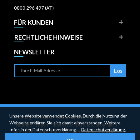
0800 296 497 (AT)
FÜR KUNDEN
RECHTLICHE HINWEISE
NEWSLETTER
Los
Unsere Website verwendet Cookies. Durch die Nutzung der
Zahlung
Sitemap
Datenschutzerklärung
Webseite erklären Sie sich damit einverstanden. Weitere
Häufige Fragen
Impressum
Affiliate programm
Infos in der Datenschutzerklärung.
Datenschutzerklärung.
Alle Rechte vorbehalten A1-APOTHEKE.COM ©
2026