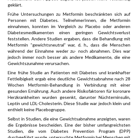
geklärt.
Frühe Untersuchungen zu Metformin beschränkten sich auf
Personen mit Diabetes. TeilnehmerInnen, die Metformin
einnahmen, konnten im Vergleich zu Placebo oder anderen
Diabetesmedikamenten einen geringen Gewichtsverlust
feststellen. Andere Studien ergaben, dass die Behandlung mit
Metformin “gewichtsneutral” war, d. h., dass die Menschen
während der Einnahme weder zu- noch abnahmen. Dies war
jedoch immer noch besser als andere Medikamente, die eine
Gewichtszunahme verursachen.
Eine frühe Studie an Patienten mit Diabetes und krankhafter
Fettleibigkeit ergab eine deutliche Gewichtsabnahme nach 28
Wochen Metformin-Behandlung in Verbindung mit einer
gesunden Ernährung. Auch andere Risikofaktoren für koronare
Herzkrankheiten wurden gesenkt, darunter Nüchterninsulin,
Leptin und LDL-Cholesterin. Diese Studie war jedoch klein und
enthielt keine Placebogruppe.
Selbst in Studien, die eine Gewichtsabnahme anzeigten, waren
die Ergebnisse bescheiden. Eine der bisher umfangreichsten
Studien, die vom Diabetes Prevention Program (DPP)
durchgeführt wurde, untersuchte Metformin bei Menschen mit