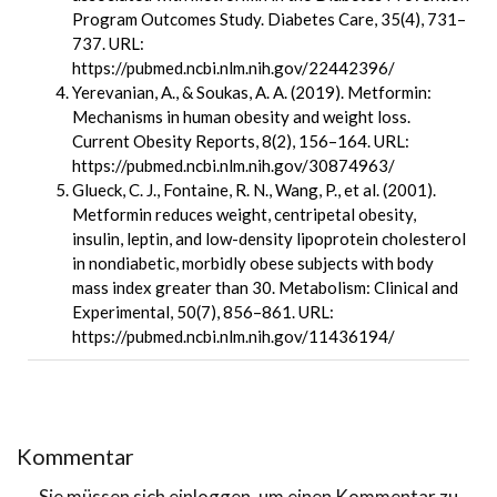
Program Outcomes Study. Diabetes Care, 35(4), 731–
737. URL:
https://pubmed.ncbi.nlm.nih.gov/22442396/
Yerevanian, A., & Soukas, A. A. (2019). Metformin:
Mechanisms in human obesity and weight loss.
Current Obesity Reports, 8(2), 156–164. URL:
https://pubmed.ncbi.nlm.nih.gov/30874963/
Glueck, C. J., Fontaine, R. N., Wang, P., et al. (2001).
Metformin reduces weight, centripetal obesity,
insulin, leptin, and low-density lipoprotein cholesterol
in nondiabetic, morbidly obese subjects with body
mass index greater than 30. Metabolism: Clinical and
Experimental, 50(7), 856–861. URL:
https://pubmed.ncbi.nlm.nih.gov/11436194/
Kommentar
Sie müssen sich
einloggen
, um einen Kommentar zu