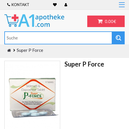
KONTAKT
Home
Frauengesundheit
0.00€
ADHS
Allergien
Antibiotika
Super P Force
Antidepressiva
Super P Force
Männergesundheit
Blog