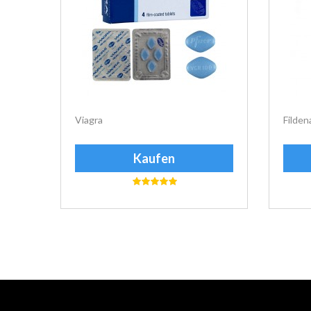
Viagra
Filden
Kaufen
еуіе