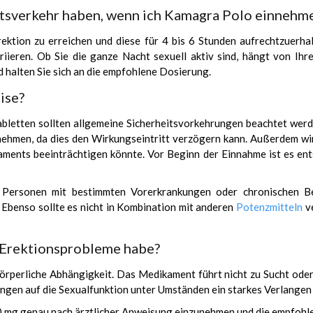
htsverkehr haben, wenn ich Kamagra Polo einnehm
ektion zu erreichen und diese für 4 bis 6 Stunden aufrechtzuerh
ieren. Ob Sie die ganze Nacht sexuell aktiv sind, hängt von Ihre
d halten Sie sich an die empfohlene Dosierung.
ise?
letten sollten allgemeine Sicherheitsvorkehrungen beachtet werd
unehmen, da dies den Wirkungseintritt verzögern kann. Außerdem w
ments beeinträchtigen könnte. Vor Beginn der Einnahme ist es ent
Personen mit bestimmten Vorerkrankungen oder chronischen Be
Ebenso sollte es nicht in Kombination mit anderen
Potenzmitteln
ve
 Erektionsprobleme habe?
rperliche Abhängigkeit. Das Medikament führt nicht zu Sucht oder
ungen auf die Sexualfunktion unter Umständen ein starkes Verlange
 mg genau nach ärztlicher Anweisung einzunehmen und die empfohle