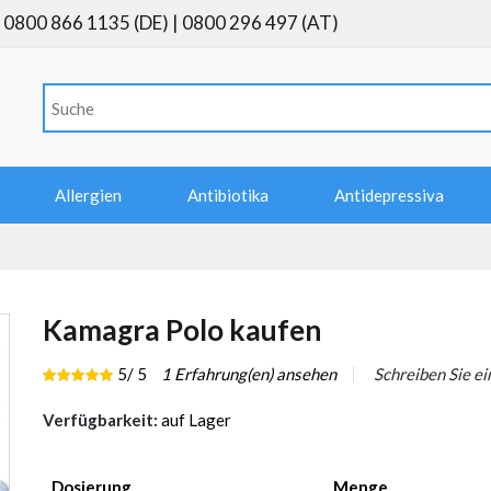
0800 866 1135 (DE) | 0800 296 497 (AT)
Allergien
Antibiotika
Antidepressiva
Kamagra Polo kaufen
5
/ 5
1
Erfahrung(en) ansehen
Schreiben Sie e
Verfügbarkeit:
auf Lager
Dosierung
Menge