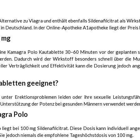
lternative zu Viagra und enthält ebenfalls Sildenafilcitrat als Wirk
in Deutschland. In der Online-Apotheke A1apotheke liegt der Preis 
0 mg
eine Kamagra Polo Kautablette 30–60 Minuten vor der geplanten se
t werden. Dadurch wird der Wirkstoff besonders schnell über die 
ueller Verträglichkeit und Effektivität kann die Dosierung jedoch a
abletten geeignet?
e unter Erektionsproblemen leiden oder ihre sexuelle Leistungsfä
r Unterstützung der Potenz bei gesunden Männern verwendet werde
gra Polo
egt bei 100 mg Sildenafilcitrat. Diese Dosis kann individuell an
Sie jedoch niemals die empfohlene Tageshöchstdosis von 100 mg.