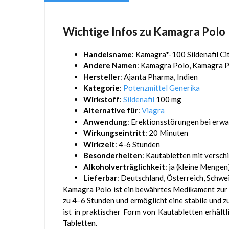
Wichtige Infos zu Kamagra Polo
Handelsname
: Kamagra*-100 Sildenafil C
Andere Namen
: Kamagra Polo, Kamagra P
Hersteller
: Ajanta Pharma, Indien
Kategorie
:
Potenzmittel Generika
Wirkstoff
:
Sildenafil
100 mg
Alternative für
:
Viagra
Anwendung
: Erektionsstörungen bei er
Wirkungseintritt
: 20 Minuten
Wirkzeit
: 4-6 Stunden
Besonderheiten
: Kautabletten mit versch
Alkoholverträglichkeit
: ja (kleine Mengen
Lieferbar
: Deutschland, Österreich, Schwe
Kamagra Polo ist ein bewährtes Medikament zur B
zu 4–6 Stunden und ermöglicht eine stabile und zu
ist in praktischer Form von Kautabletten erhält
Tabletten.