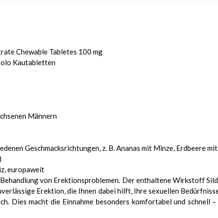
itrate Chewable Tabletes 100 mg
olo Kautabletten
wachsenen Männern
iedenen Geschmacksrichtungen, z. B. Ananas mit Minze, Erdbeere mit 
)
iz, europaweit
ehandlung von Erektionsproblemen. Der enthaltene Wirkstoff Silde
verlässige Erektion, die Ihnen dabei hilft, Ihre sexuellen Bedürfni
lich. Dies macht die Einnahme besonders komfortabel und schnell – 