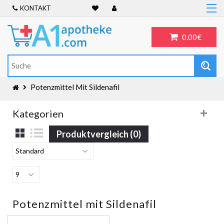
KONTAKT
Home
Frauengesundheit
0.00€
ADHS
Allergien
Antibiotika
Potenzmittel Mit Sildenafil
Antidepressiva
Kategorien
Männergesundheit
Produktvergleich (0)
Blog
Potenzmittel mit Sildenafil