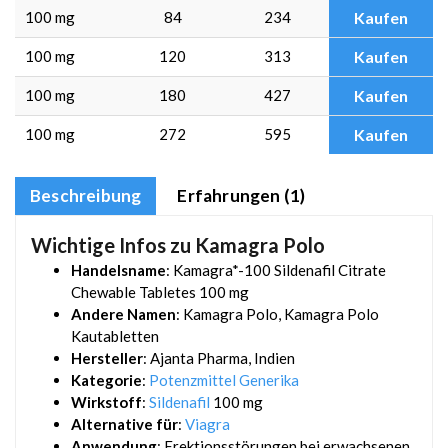
100 mg
84
234
Kaufen
100 mg
120
313
Kaufen
100 mg
180
427
Kaufen
100 mg
272
595
Kaufen
Beschreibung
Erfahrungen (1)
Wichtige Infos zu Kamagra Polo
Handelsname
: Kamagra*-100 Sildenafil Citrate
Chewable Tabletes 100 mg
Andere Namen
: Kamagra Polo, Kamagra Polo
Kautabletten
Hersteller
: Ajanta Pharma, Indien
Kategorie
:
Potenzmittel Generika
Wirkstoff
:
Sildenafil
100 mg
Alternative für
:
Viagra
Anwendung
: Erektionsstörungen bei erwachsenen