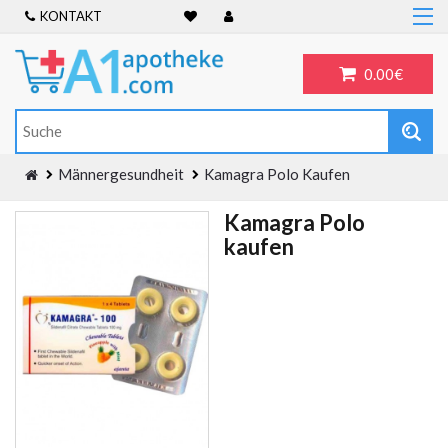
KONTAKT
Home
Frauengesundheit
0.00€
ADHS
Allergien
Antibiotika
Männergesundheit
Kamagra Polo Kaufen
Antidepressiva
Kamagra Polo
Männergesundheit
kaufen
Blog