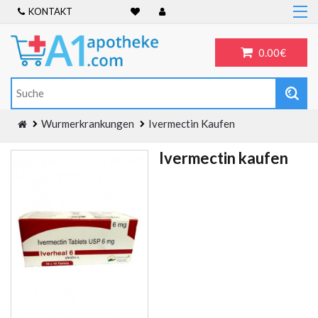
KONTAKT
Home
Frauengesundheit
0.00€
ADHS
Allergien
Antibiotika
Wurmerkrankungen
Ivermectin Kaufen
Antidepressiva
Ivermectin kaufen
Männergesundheit
Blog