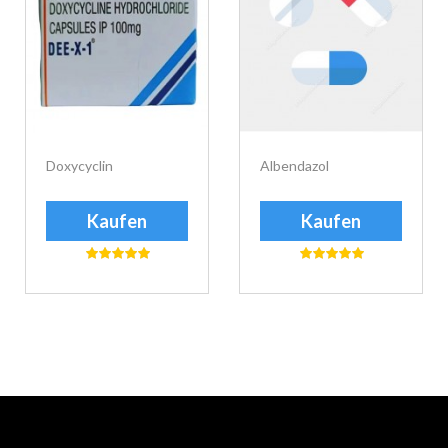
Doxycyclin
Albendazol
Kaufen
Kaufen
еуіе