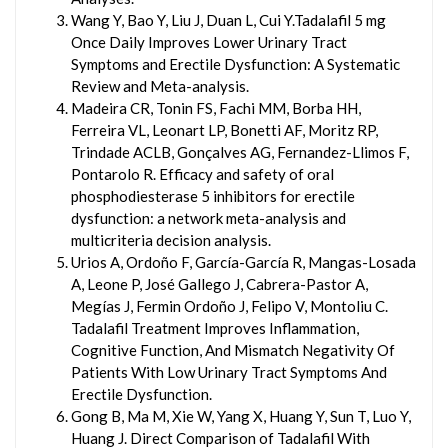
Wang Y, Bao Y, Liu J, Duan L, Cui Y.Tadalafil 5 mg
Once Daily Improves Lower Urinary Tract
Symptoms and Erectile Dysfunction: A Systematic
Review and Meta-analysis.
Madeira CR, Tonin FS, Fachi MM, Borba HH,
Ferreira VL, Leonart LP, Bonetti AF, Moritz RP,
Trindade ACLB, Gonçalves AG, Fernandez-Llimos F,
Pontarolo R. Efficacy and safety of oral
phosphodiesterase 5 inhibitors for erectile
dysfunction: a network meta-analysis and
multicriteria decision analysis.
Urios A, Ordoño F, García-García R, Mangas-Losada
A, Leone P, José Gallego J, Cabrera-Pastor A,
Megías J, Fermin Ordoño J, Felipo V, Montoliu C.
Tadalafil Treatment Improves Inflammation,
Cognitive Function, And Mismatch Negativity Of
Patients With Low Urinary Tract Symptoms And
Erectile Dysfunction.
Gong B, Ma M, Xie W, Yang X, Huang Y, Sun T, Luo Y,
Huang J. Direct Comparison of Tadalafil With