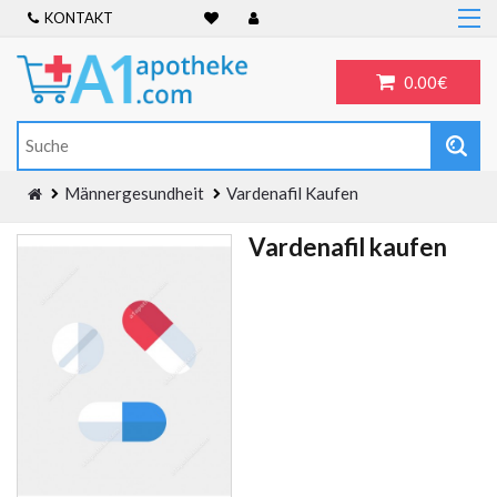
KONTAKT
Home
Frauengesundheit
0.00€
ADHS
Allergien
Antibiotika
Männergesundheit
Vardenafil Kaufen
Antidepressiva
Vardenafil kaufen
Männergesundheit
Blog