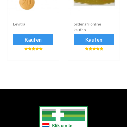
Levitra
Sildenafil online
kaufen
Kaufen
Kaufen
еуіе