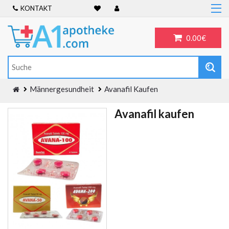
KONTAKT
Home
Frauengesundheit
0.00€
ADHS
Allergien
Antibiotika
Männergesundheit
Avanafil Kaufen
Antidepressiva
Avanafil kaufen
Männergesundheit
Blog