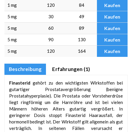
1 mg
120
84
Kaufen
5 mg
30
49
Kaufen
5 mg
60
89
Kaufen
5 mg
90
130
Kaufen
5 mg
120
164
Kaufen
Beschreibung
Erfahrungen (1)
Finasterid
gehört zu den wichtigsten Wirkstoffen bei
gutartiger Prostatavergrößerung (benigne
Prostatahyperplasie). Die Prostata oder Vorsteherdrüse
liegt ringförmig um die Harnröhre und ist bei vielen
Männern höheren Alters gutartig vergrößert. In
geringerer Dosis stoppt Finasterid Haarausfall, der
hormonell bedingt ist. Der Wirkstoff gilt allgemein als gut
verträglich. In seltenen Fällen verursacht er