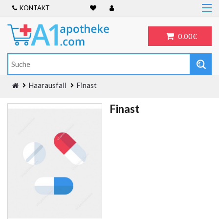
KONTAKT
Home
Frauengesundheit
0.00€
ADHS
Allergien
Antibiotika
Haarausfall
Finast
Antidepressiva
Finast
Männergesundheit
Blog