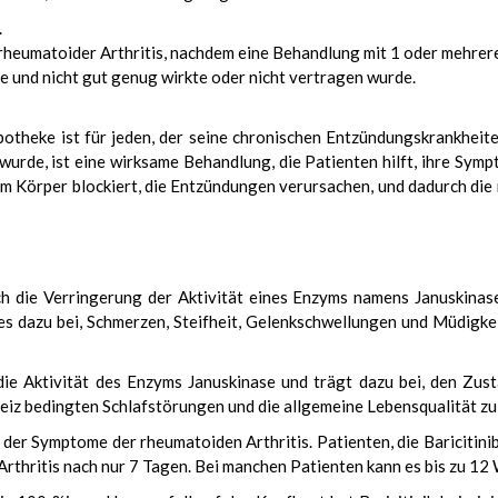
.
rheumatoider Arthritis, nachdem eine Behandlung mit 1 oder mehrer
und nicht gut genug wirkte oder nicht vertragen wurde.
otheke ist für jeden, der seine chronischen Entzündungskrankheite
wurde, ist eine wirksame Behandlung, die Patienten hilft, ihre Sym
im Körper blockiert, die Entzündungen verursachen, und dadurch di
rch die Verringerung der Aktivität eines Enzyms namens Januskinase
es dazu bei, Schmerzen, Steifheit, Gelenkschwellungen und Müdigk
 die Aktivität des Enzyms Januskinase und trägt dazu bei, den Zu
kreiz bedingten Schlafstörungen und die allgemeine Lebensqualität zu
 der Symptome der rheumatoiden Arthritis. Patienten, die Baricitin
thritis nach nur 7 Tagen. Bei manchen Patienten kann es bis zu 12 