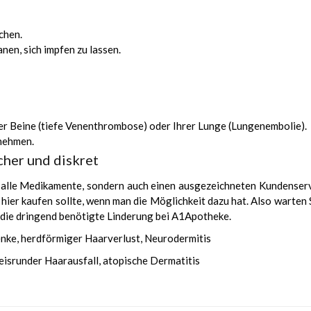
chen.
nen, sich impfen zu lassen.
er Beine (tiefe Venenthrombose) oder Ihrer Lunge (Lungenembolie).
nehmen.
cher und diskret
 alle Medikamente, sondern auch einen ausgezeichneten Kundenservi
er kaufen sollte, wenn man die Möglichkeit dazu hat. Also warten S
te die dringend benötigte Linderung bei A1Apotheke.
enke, herdförmiger Haarverlust, Neurodermitis
eisrunder Haarausfall, atopische Dermatitis