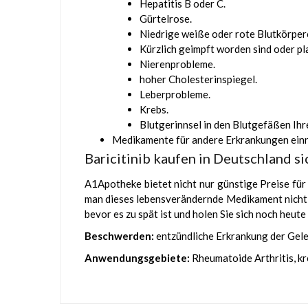
Hepatitis B oder C.
Gürtelrose.
Niedrige weiße oder rote Blutkörper
Kürzlich geimpft worden sind oder pla
Nierenprobleme.
hoher Cholesterinspiegel.
Leberprobleme.
Krebs.
Blutgerinnsel in den Blutgefäßen Ihr
Medikamente für andere Erkrankungen ein
Baricitinib kaufen in Deutschland si
A1Apotheke bietet nicht nur günstige Preise für
man dieses lebensverändernde Medikament nicht hi
bevor es zu spät ist und holen Sie sich noch heu
Beschwerden:
entzündliche Erkrankung der Gel
Anwendungsgebiete:
Rheumatoide Arthritis, kr