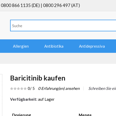
0800 866 1135 (DE) | 0800 296 497 (AT)
Allergien
Antibiotika
Antidepressiva
Baricitinib kaufen
0
/ 5
0
Erfahrung(en) ansehen
Schreiben Sie e
Verfügbarkeit:
auf Lager
Dosierung
Menge