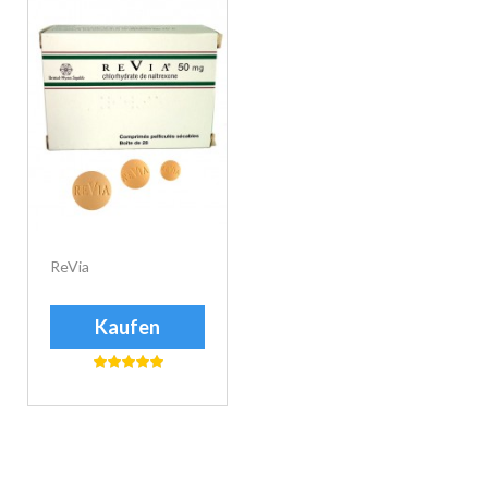
ReVia
Kaufen
еуіе