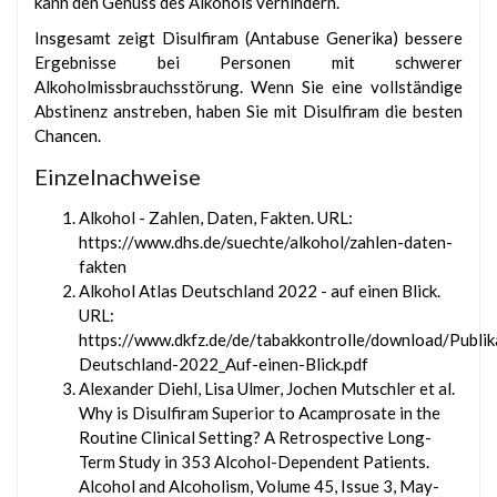
kann den Genuss des Alkohols verhindern.
Insgesamt zeigt Disulfiram (Antabuse Generika) bessere
Ergebnisse bei Personen mit schwerer
Alkoholmissbrauchsstörung. Wenn Sie eine vollständige
Abstinenz anstreben, haben Sie mit Disulfiram die besten
Chancen.
Einzelnachweise
Alkohol - Zahlen, Daten, Fakten. URL:
https://www.dhs.de/suechte/alkohol/zahlen-daten-
fakten
Alkohol Atlas Deutschland 2022 - auf einen Blick.
URL:
https://www.dkfz.de/de/tabakkontrolle/download/Publik
Deutschland-2022_Auf-einen-Blick.pdf
Alexander Diehl, Lisa Ulmer, Jochen Mutschler et al.
Why is Disulfiram Superior to Acamprosate in the
Routine Clinical Setting? A Retrospective Long-
Term Study in 353 Alcohol-Dependent Patients.
Alcohol and Alcoholism, Volume 45, Issue 3, May-