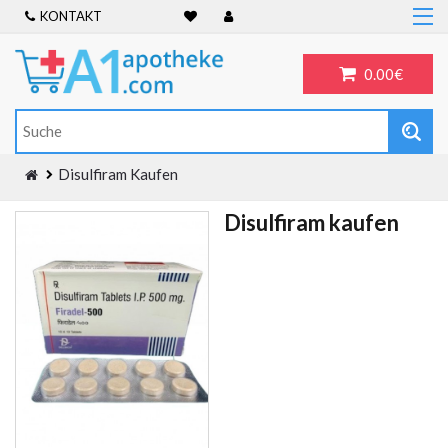
KONTAKT
Home
Frauengesundheit
0.00€
ADHS
Allergien
Antibiotika
Disulfiram Kaufen
Antidepressiva
Disulfiram kaufen
Männergesundheit
Blog