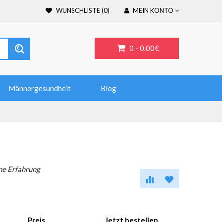
WUNSCHLISTE (0)
MEIN KONTO
0 -
0.00€
Männergesundheit
Blog
ine Erfahrung
Preis
Jetzt bestellen