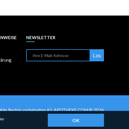
INWEISE
NEWSLETTER
Los
lärung
Alle Rechte vorbehalten A1-APOTHEKE.COM © 2026
der
OK